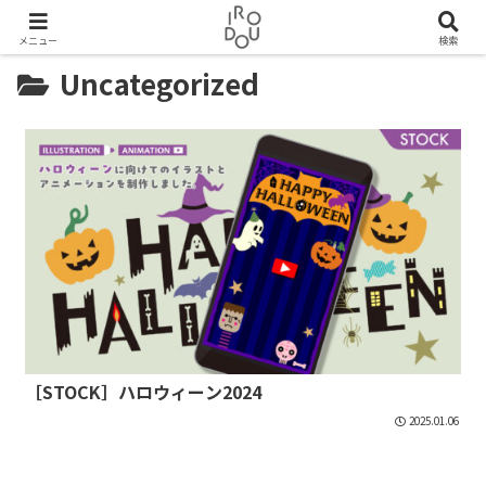
メニュー
検索
Uncategorized
［STOCK］ハロウィーン2024
2025.01.06