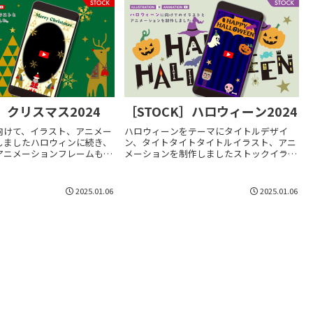
K］クリスマス2024
［STOCK］ハロウィーン2024
向けて、イラスト、アニメー
ハロウィーンをテーマにタイトルデザイ
しましたハロウィンに続き、
ン、タイトタイトタイトルイラスト、アニ
アニメーションフレームも制
メーションを制作しましたストックイラス
た。何かを学ぶには、制作し
トを今年2024年から挑戦。「HAPPY
と思って。Adobe After
HALLOWEEN!」は、季節イベント案件等で
作しています。イラス...
タイトルロゴとして使用してもらえるか
2025.01.06
2025.01.06
な？...