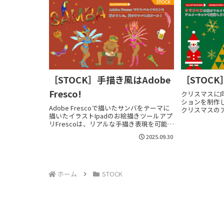
［STOCK］手描き風はAdobe
［STOC
Fresco!
クリスマスに
ションを制作
Adobe Frescoで描いたサンバをテーマに
クリスマスの
描いたイラストIpadのお絵描きツールアプ
作してみまし
リFrescoは、リアルな手描き表現を可能に
てみるのが一番だ
します
Effectsで制
2025.09.30
ホーム
STOCK