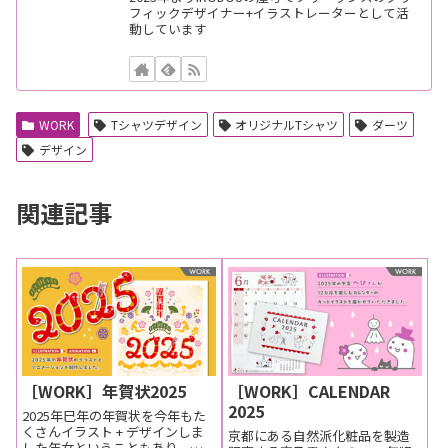
フィックデザイナー+イラストレーターとして活
動しています
WORK
Tシャツデザイン
オリジナルTシャツ
ダーツ
デザイン
関連記事
［WORK］年賀状2025
［WORK］CALENDAR
2025
2025年巳年の年賀状を今年もた
くさんイラスト + デザインしま
京都にある自然派化粧品を製造
した年女ということもあり、今