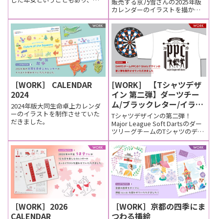
販売する京乃雪さんの2025年版
年はたくさんの年賀状イラスト
カレンダーのイラストを描かせ
を描きました。年賀状はがきの
ていただきました
値段が高くなり年賀状を送る方
も少なくなってきているけ...
[WORK] 【Tシャツデザ
［WORK］ CALENDAR
イン 第二弾】ダーツチー
2024
ム/ブラックレター/イラス
2024年版大同生命卓上カレンダ
ト/
ーのイラストを制作させていた
Tシャツデザインの第二弾！
だきました。
Major League Soft Dartsのダー
ツリーグチームのTシャツのデザ
インをさせていただきました。
前回は、スポーティなイメージ
のデザインでしたが、今回は書
体にブラ...
［WORK］2026
［WORK］京都の四季にま
CALENDAR
つわる挿絵